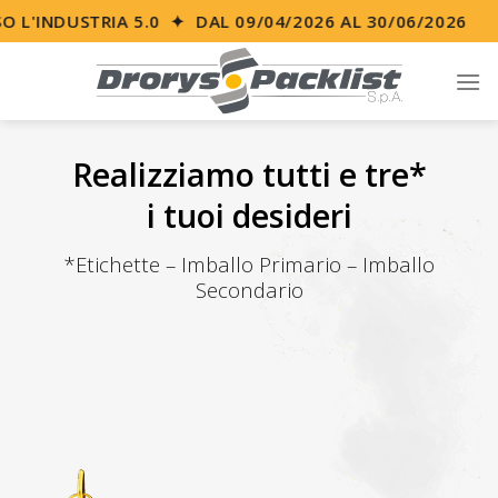
Skip
L'INDUSTRIA 5.0 ✦ DAL 09/04/2026 AL 30/06/2026
to
content
Realizziamo tutti e tre*
i tuoi desideri
*Etichette – Imballo Primario – Imballo
Secondario