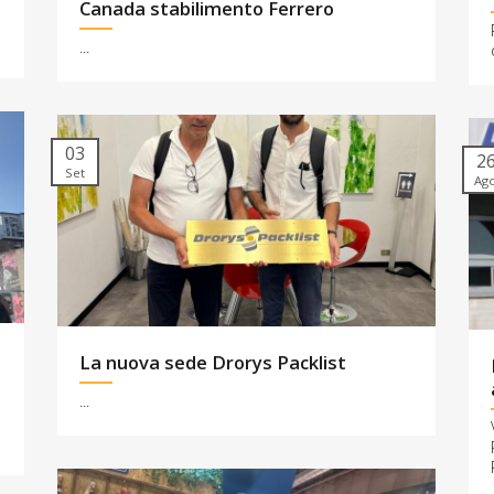
Canada stabilimento Ferrero
...
03
2
Set
Ag
La nuova sede Drorys Packlist
...