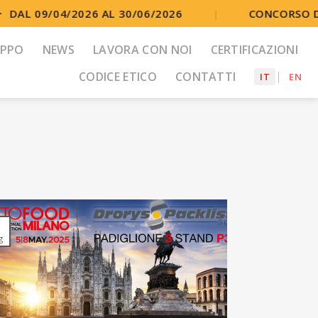
AL 09/04/2026 AL 30/06/2026
CONCORSO DI ID
|
UPPO
NEWS
LAVORA CON NOI
CERTIFICAZIONI
CODICE ETICO
CONTATTI
IT
EN
1
g