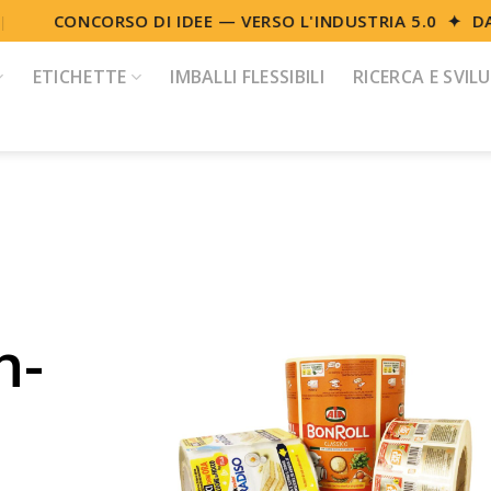
CONCORSO DI IDEE — VERSO L'INDUSTRIA 5.0 ✦ DAL
ETICHETTE
IMBALLI FLESSIBILI
RICERCA E SVIL
h-