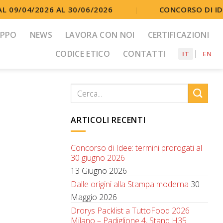
 09/04/2026 AL 30/06/2026
CONCORSO DI IDE
|
UPPO
NEWS
LAVORA CON NOI
CERTIFICAZIONI
CODICE ETICO
CONTATTI
IT
EN
ARTICOLI RECENTI
Concorso di Idee: termini prorogati al
30 giugno 2026
13 Giugno 2026
Dalle origini alla Stampa moderna
30
Maggio 2026
Drorys Packlist a TuttoFood 2026
Milano – Padiglione 4, Stand H35