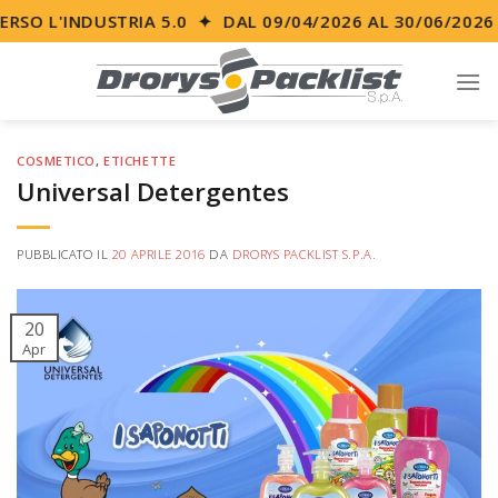
Skip
RSO L'INDUSTRIA 5.0 ✦ DAL 09/04/2026 AL 30/06/2026
to
content
COSMETICO
,
ETICHETTE
Universal Detergentes
PUBBLICATO IL
20 APRILE 2016
DA
DRORYS PACKLIST S.P.A.
20
Apr