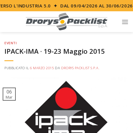
Skip
RSO L'INDUSTRIA 5.0 ✦ DAL 09/04/2026 AL 30/06/2026
to
content
EVENTI
IPACK-IMA · 19-23 Maggio 2015
PUBBLICATO IL
6 MARZO 2015
DA
DRORYS PACKLIST S.P.A.
06
Mar