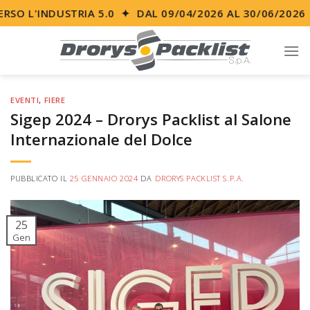
Skip
SO L'INDUSTRIA 5.0 ✦ DAL 09/04/2026 AL 30/06/2026
to
content
EVENTI
,
FIERE
Sigep 2024 – Drorys Packlist al Salone
Internazionale del Dolce
PUBBLICATO IL
25 GENNAIO 2024
DA
DRORYS PACKLIST S.P.A.
25
Gen