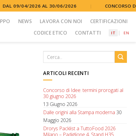
DAL 09/04/2026 AL 30/06/2026
CONCORSO DI 
|
UPPO
NEWS
LAVORA CON NOI
CERTIFICAZIONI
CODICE ETICO
CONTATTI
IT
EN
ARTICOLI RECENTI
Concorso di Idee: termini prorogati al
30 giugno 2026
13 Giugno 2026
Dalle origini alla Stampa moderna
30
Maggio 2026
Drorys Packlist a TuttoFood 2026
Milano – Padiglione 4, Stand H35