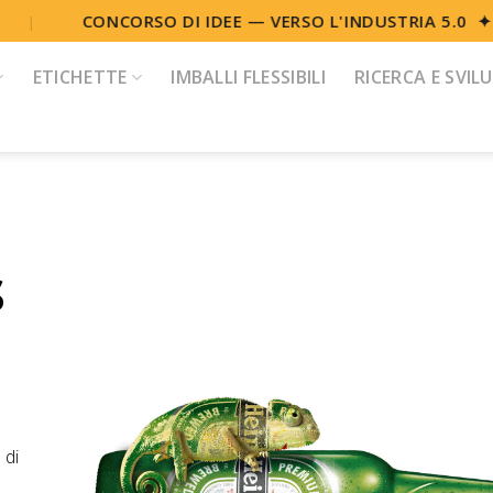
CONCORSO DI IDEE — VERSO L'INDUSTRIA 5.0 ✦ 
|
ETICHETTE
IMBALLI FLESSIBILI
RICERCA E SVIL
s
e
 di