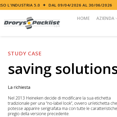
Skip
O L'INDUSTRIA 5.0 ✦ DAL 09/04/2026 AL 30/06/2026
to
content
HOME
AZIENDA
STUDY CASE
saving solution
La richiesta
Nel 2013 Heineken decide di modificare la sua etichetta
tradizionale per una “no-label look”, ovvero un’etichetta ch
potesse apparire serigrafata ma con tutte le caratteristiche
pregio della versione precedente.